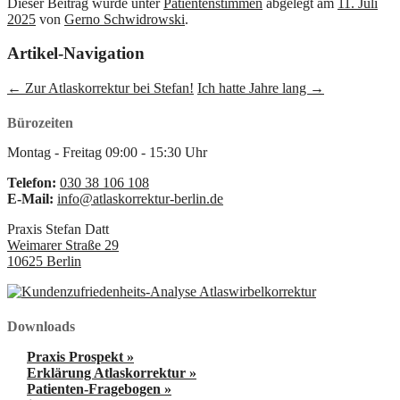
Dieser Beitrag wurde unter
Patientenstimmen
abgelegt am
11. Juli
2025
von
Gerno Schwidrowski
.
Artikel-Navigation
←
Zur Atlaskorrektur bei Stefan!
Ich hatte Jahre lang
→
Bürozeiten
Montag - Freitag
09:00
-
15:30
Uhr
Telefon:
030 38 106 108
E-Mail:
info@atlaskorrektur-berlin.de
Praxis Stefan Datt
Weimarer Straße 29
10625
Berlin
Downloads
Praxis Prospekt »
Erklärung Atlaskorrektur »
Patienten-Fragebogen »