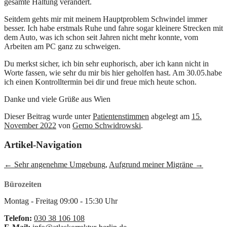
gesamte Haltung verändert.
Seitdem gehts mir mit meinem Hauptproblem Schwindel immer
besser. Ich habe erstmals Ruhe und fahre sogar kleinere Strecken mit
dem Auto, was ich schon seit Jahren nicht mehr konnte, vom
Arbeiten am PC ganz zu schweigen.
Du merkst sicher, ich bin sehr euphorisch, aber ich kann nicht in
Worte fassen, wie sehr du mir bis hier geholfen hast. Am 30.05.habe
ich einen Kontrolltermin bei dir und freue mich heute schon.
Danke und viele Grüße aus Wien
Dieser Beitrag wurde unter
Patientenstimmen
abgelegt am
15.
November 2022
von
Gerno Schwidrowski
.
Artikel-Navigation
←
Sehr angenehme Umgebung,
Aufgrund meiner Migräne
→
Bürozeiten
Montag - Freitag
09:00
-
15:30
Uhr
Telefon:
030 38 106 108